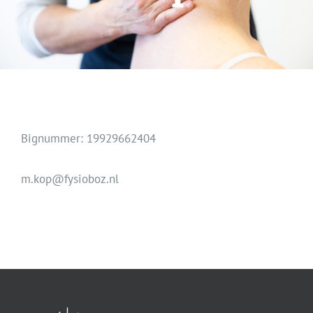
Nieuws
Vacatures
Contact
Bignummer: 19929662404
m.kop@fysioboz.nl